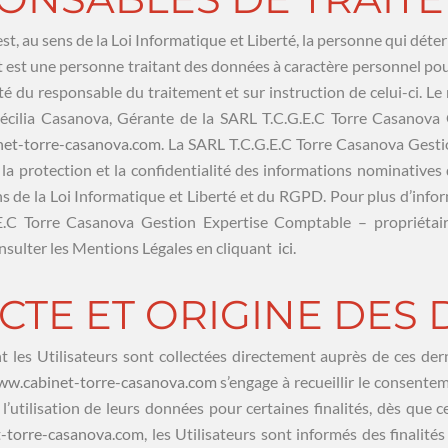
t, au sens de la Loi Informatique et Liberté, la personne qui déter
nt est une personne traitant des données à caractère personnel po
rité du responsable du traitement et sur instruction de celui-ci. 
écilia Casanova, Gérante de la SARL T.C.G.E.C Torre Casanova
et-torre-casanova.com
. La SARL T.C.G.E.C Torre Casanova Gest
la protection et la confidentialité des informations nominatives qu
ns de la Loi Informatique et Liberté et du RGPD. Pour plus d’info
E.C Torre Casanova Gestion Expertise Comptable – propriétai
nsulter les Mentions Légales en cliquant
ici.
LECTE ET ORIGINE DE
 les Utilisateurs sont collectées directement auprès de ces dern
w.cabinet-torre-casanova.com
s’engage à recueillir le consentem
l’utilisation de leurs données pour certaines finalités, dès que ce
-torre-casanova.com
, les Utilisateurs sont informés des finalité