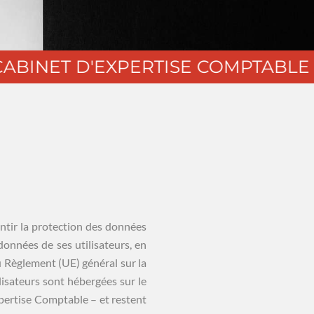
NET D'EXPERTISE COMPTABLE
●
ntir la protection des données
données de ses utilisateurs, en
du Règlement (UE) général sur la
isateurs sont hébergées sur le
pertise Comptable – et restent