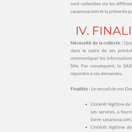
sont collectées via les différ
casanova.com
et la présente po
IV. FINA
Nécessité de la collecte :
Qua
dans le cadre de ses prestat
communiquer les informations q
Site. Par conséquent, la SA
répondre à ses demandes.
Finalités :
Le recueil de vos Do
L’intérêt légitime d
ses services, à four
torre-casanova.com
.
L’intérêt légitime 