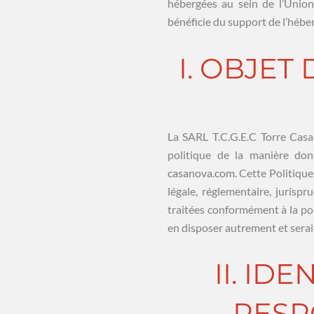
hébergées au sein de l’Union
bénéficie du support de l’héb
I. OBJET
La SARL T.C.G.E.C Torre Casa
politique de la manière don
casanova.com
. Cette Politiqu
légale, réglementaire, jurisp
traitées conformément à la pol
en disposer autrement et serait
II. ID
RESP