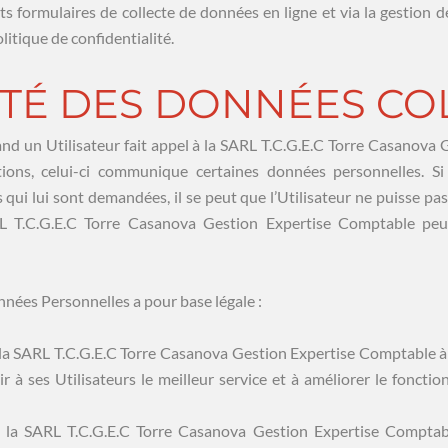
ents formulaires de collecte de données en ligne et via la gestion 
litique de confidentialité.
LITÉ DES DONNÉES C
nd un Utilisateur fait appel à la SARL T.C.G.E.C Torre Casanova
ions, celui-ci communique certaines données personnelles. Si 
ui lui sont demandées, il se peut que l’Utilisateur ne puisse pas
RL T.C.G.E.C Torre Casanova Gestion Expertise Comptable peut 
nnées Personnelles a pour base légale :
e la SARL T.C.G.E.C Torre Casanova Gestion Expertise Comptable à 
nir à ses Utilisateurs le meilleur service et à améliorer le fonct
de la SARL T.C.G.E.C Torre Casanova Gestion Expertise Comptab