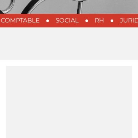
COMPTABLE
●
SOCIAL
●
RH
●
JURID