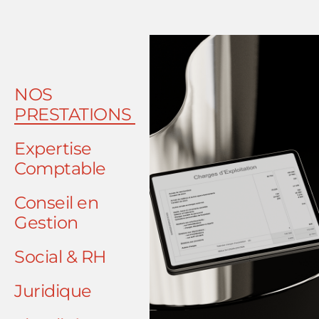
NOS
PRESTATIONS
Expertise
Comptable
Conseil en
Gestion
Social & RH
Juridique